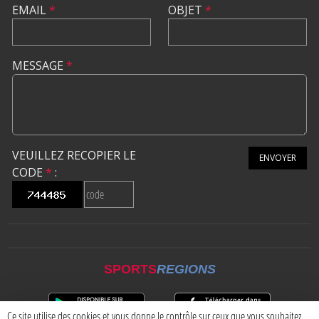
EMAIL
*
OBJET
*
MESSAGE
*
VEUILLEZ RECOPIER LE
ENVOYER
CODE
*
:
SPORTS
REGIONS
Ce site utilise des cookies et vous donne le contrôle sur ceux que vous souhaitez