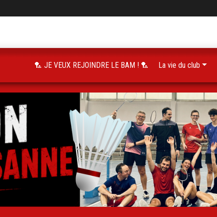
🏸 JE VEUX REJOINDRE LE BAM ! 🏸
La vie du club