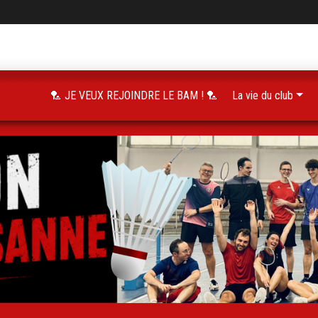
🏸 JE VEUX REJOINDRE LE BAM ! 🏸
La vie du club