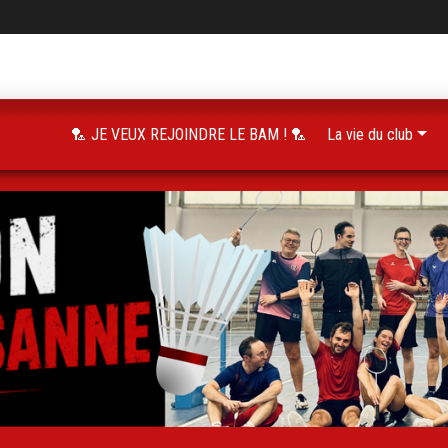
🏸 JE VEUX REJOINDRE LE BAM ! 🏸
La vie du club